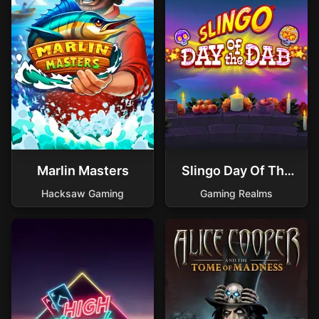
Marlin Masters
Slingo Day Of The
Dab
Hacksaw Gaming
Gaming Realms