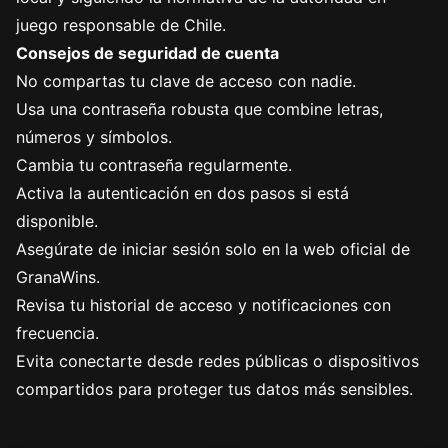
juego responsable de Chile.
Consejos de seguridad de cuenta
No compartas tu clave de acceso con nadie.
Usa una contraseña robusta que combine letras,
números y símbolos.
Cambia tu contraseña regularmente.
Activa la autenticación en dos pasos si está
disponible.
Asegúrate de iniciar sesión solo en la web oficial de
GranaWins.
Revisa tu historial de acceso y notificaciones con
frecuencia.
Evita conectarte desde redes públicas o dispositivos
compartidos para proteger tus datos más sensibles.