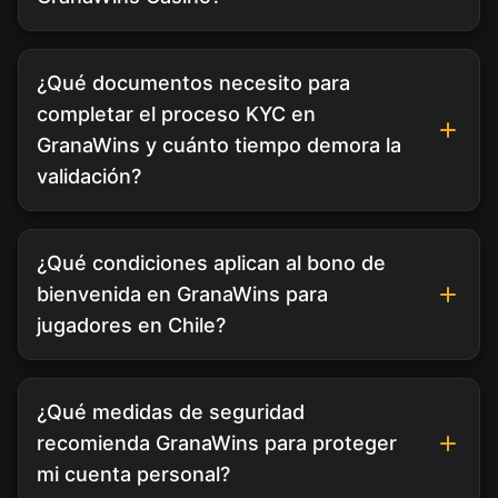
¿Qué documentos necesito para
completar el proceso KYC en
GranaWins y cuánto tiempo demora la
validación?
¿Qué condiciones aplican al bono de
bienvenida en GranaWins para
jugadores en Chile?
¿Qué medidas de seguridad
recomienda GranaWins para proteger
mi cuenta personal?