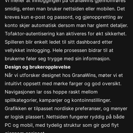
Vi mener at innloggingen på GranaWins gjennomføres
smidig, enten man bruker nettsiden eller mobilen. Det
kreves kun e-post og passord, og gjenoppretting av
konto skjer automatisk dersom man har glemt detaljer.
Tofaktor-autentisering kan aktiveres for økt sikkerhet.
Spilleren blir enkelt ledet til sitt dashboard etter
vellykket innlogging. Hele prosessen bidrar til at
brukerne føler seg trygge med sin informasjon.
Design og brukeropplevelse
Når vi utforsker designet hos GranaWins, møter vi et
intuitivt oppsett med mørke farger og god oversikt.
Navigasjonen lar oss hoppe raskt mellom
spillkategorier, kampanjer og kontoinnstillinger.
Grafikken er tilpasset nordiske preferanser, og menyer
er logisk plassert. Nettsiden fungerer ryddig på både
PC og mobil, med tydelig struktur som gir god flyt