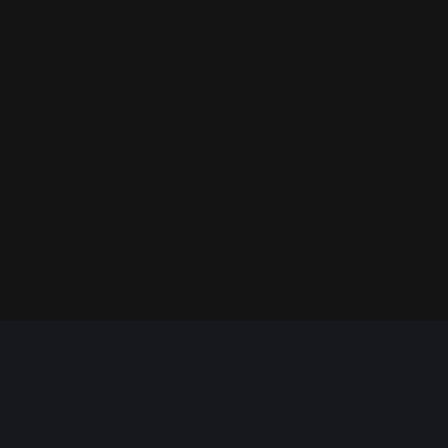
GranaWins