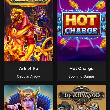
Ark of Ra
Hot Charge
Circular Arrow
Booming Games