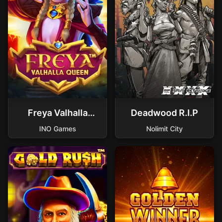
Freya Valhalla
Deadwood R.I.P
Queen
INO Games
Nolimit City