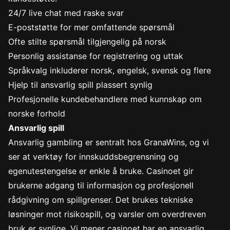
24/7 live chat med raske svar
E-poststøtte for mer omfattende spørsmål
Ofte stilte spørsmål tilgjengelig på norsk
Personlig assistanse for registrering og uttak
Språkvalg inkluderer norsk, engelsk, svensk og flere
Hjelp til ansvarlig spill plassert synlig
Profesjonelle kundebehandlere med kunnskap om
norske forhold
Ansvarlig spill
Ansvarlig gambling er sentralt hos GranaWins, og vi
ser at verktøy for innskuddsbegrensning og
egenutestengelse er enkle å bruke. Casinoet gir
brukerne adgang til informasjon og profesjonell
rådgivning om spillgrenser. Det brukes tekniske
løsninger mot risikospill, og varsler om overdreven
bruk er synlige. Vi mener casinoet har en ansvarlig