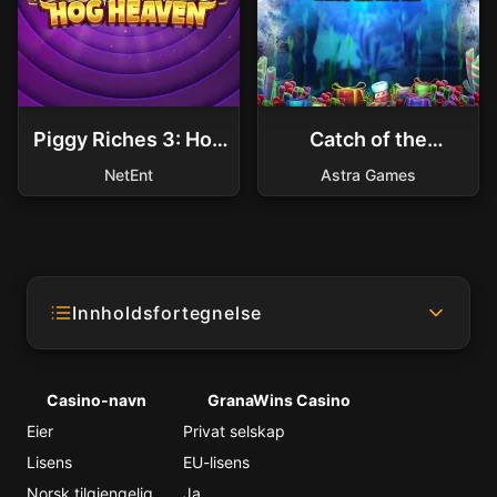
Piggy Riches 3: Hog
Catch of the
Heaven
Christmas Day
NetEnt
Astra Games
Innholdsfortegnelse
Casino-navn
GranaWins Casino
Eier
Privat selskap
Lisens
EU-lisens
Norsk tilgjengelig
Ja