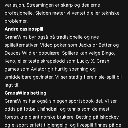
variasjon. Streamingen er skarp og dealerne
profesjonelle. Sjelden møter vi ventetid eller tekniske
problemer.
Andre casinospill
GranaWins byr også på tradisjonelle og nye
spillalternativer. Video poker som Jacks or Better og
Deuces Wild er populære. Spillere kan velge Bingo,
Keno, eller teste skrapelodd som Lucky X.
Crash
games
som Aviator gir hurtig spenning og
umiddelbare gevinster. Vi ser stadig flere nisje-spill bli
lagt til.
GranaWins betting
GranaWins har også sin egen sportsbook-del. Vi ser
odds på fotball, håndball og tennis som de mest
foretrukne blant norske brukere. Betting på ishockey
og e-sport er lett tilgjengelig, og livespill finnes på de