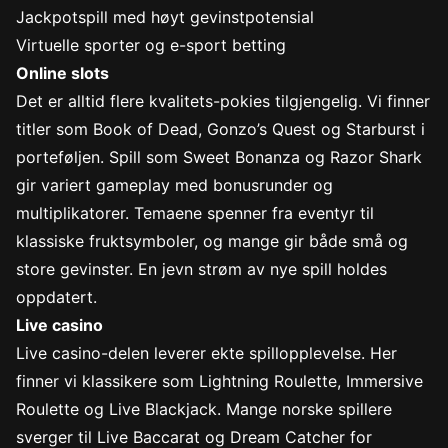
Jackpotspill med høyt gevinstpotensial
Virtuelle sporter og e-sport betting
Online slots
Det er alltid flere kvalitets-pokies tilgjengelig. Vi finner
titler som Book of Dead, Gonzo’s Quest og Starburst i
porteføljen. Spill som Sweet Bonanza og Razor Shark
gir variert gameplay med bonusrunder og
multiplikatorer. Temaene spenner fra eventyr til
klassiske fruktsymboler, og mange gir både små og
store gevinster. En jevn strøm av nye spill holdes
oppdatert.
Live casino
Live casino-delen leverer ekte spillopplevelse. Her
finner vi klassikere som Lightning Roulette, Immersive
Roulette og Live Blackjack. Mange norske spillere
sverger til Live Baccarat og Dream Catcher for